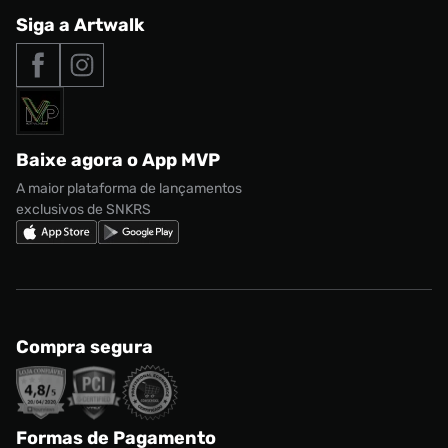
Central de Relacionamento
Siga a Artwalk
Seja um franqueado
adidas Samba
Outlet
Tipos de entrega
Nossas lojas
Nike Air Max
Roupas
Formas de Pagamento
Termos de uso
adidas Adi2000
Acessórios
Solicite seus dados
Política de privacidade
adidas Campus
Marcas
Regulamento CRM/ CASHBACK
adidas Gazelle
Baixe agora o App MVP
Regulamento Cupom
Nike Shox
A maior plataforma de lançamentos
exclusivos de SNKRS
Compra segura
Formas de Pagamento