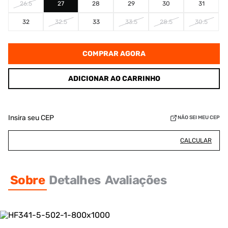
26.5
27
28
29
30
31
32
32.5
33
33.5
28.5
30.5
COMPRAR AGORA
ADICIONAR AO CARRINHO
Insira seu CEP
NÃO SEI MEU CEP
CALCULAR
Sobre
Detalhes
Avaliações