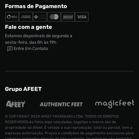
Formas de Pagamento
Fale com a gente
Estamos disponíveis de segunda a
sexta-feira, das 8h às 19h
Entre Em Contato
Grupo AFEET
© COPYRIGHT 2024 AFEET FRANQUIAS LTDA. TODOS OS DIREITOS
RESERVADOS.As fotos aqui veiculadas, logotipo e marca são de
propriedade da Afeet. É vetada a sua reprodução, total ou parcial, sem a
expressa autorização. Preços e condições de pagamento exclusivos para
compras realizadas através do site e suporte. Os estoques são limitados