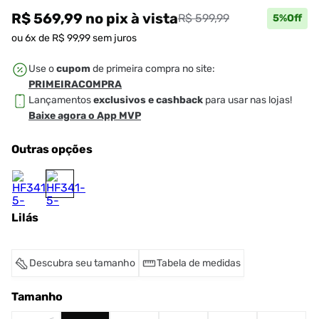
R$ 569,99
no pix
à vista
R$ 599,99
5
%Off
ou
6
x de
R$
99
,
99
sem juros
Use o
cupom
de primeira compra no site:
PRIMEIRACOMPRA
Lançamentos
exclusivos e cashback
para usar nas lojas!
Baixe agora o App MVP
Outras opções
Lilás
Descubra seu tamanho
Tabela de medidas
Tamanho