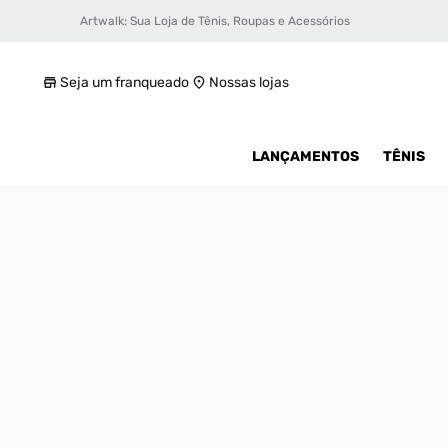
Artwalk: Sua Loja de Tênis, Roupas e Acessórios
Tênis Mizuno Contender Wagashi Feminin
R$ 249,99
Seja um franqueado
Nossas lojas
LANÇAMENTOS
TÊNIS