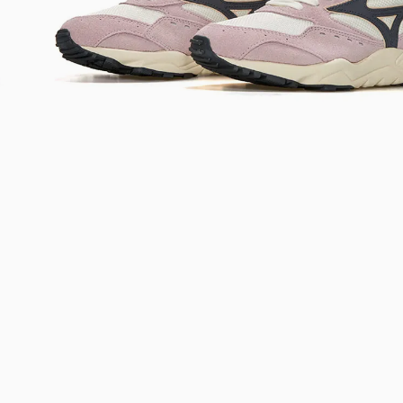
Bem-Vindo à artwalk
Para ter uma melhor experiência de compra, insira seu CEP
e veja a seleção de produtos disponíveis para sua região