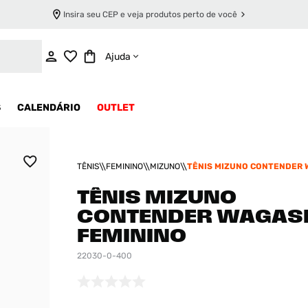
Insira seu CEP e veja produtos perto de você
INDISPONÍVEL
Ajuda
S
CALENDÁRIO
OUTLET
TÊNIS
FEMININO
MIZUNO
TÊNIS MIZUNO CONTENDER 
FEMININO
TÊNIS MIZUNO
CONTENDER WAGAS
FEMININO
22030-0-400