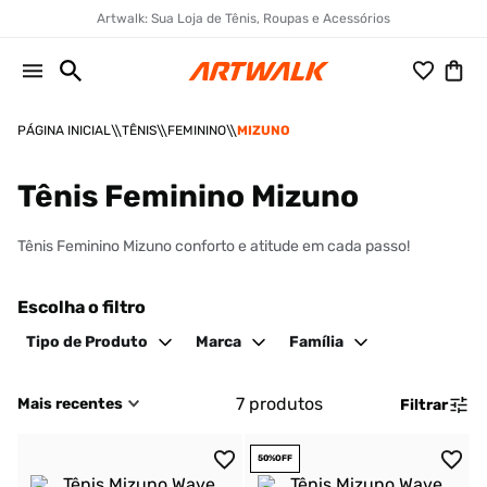
Artwalk: Sua Loja de Tênis, Roupas e Acessórios
TÊNIS
FEMININO
MIZUNO
Tênis Feminino Mizuno
Tênis Feminino Mizuno conforto e atitude em cada passo!
Escolha o filtro
Tipo de Produto
Marca
Família
7
produtos
Mais recentes
Filtrar
50%
OFF