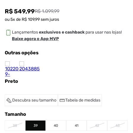
R$ 549,99
R$ 1.099,99
ou
5
x de
R$
109
,
99
sem juros
Lançamentos
exclusivos e cashback
para usar nas lojas!
Baixe agora o App MVP
Outras opções
Preto
Descubra seu tamanho
Tabela de medidas
Tamanho
38
39
40
41
42
43