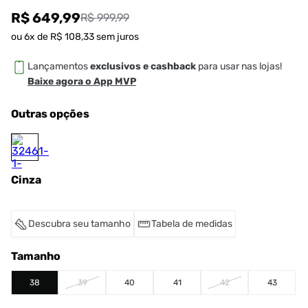
R$ 649,99
R$ 999,99
ou
6
x de
R$
108
,
33
sem juros
Lançamentos
exclusivos e cashback
para usar nas lojas!
Baixe agora o App MVP
Outras opções
Cinza
Descubra seu tamanho
Tabela de medidas
Tamanho
38
39
40
41
42
43