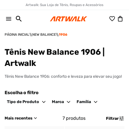
Artwalk: Sua Loja de Tênis, Roupas e Acessórios
NEW BALANCE
1906
Tênis New Balance 1906 |
Artwalk
Tênis New Balance 1906: conforto e leveza para elevar seu jogo!
Escolha o filtro
Tipo de Produto
Marca
Família
7
produtos
Mais recentes
Filtrar