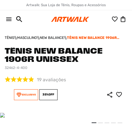
Artwalk: Sua Loja de Tênis, Roupas e Acessórios
TÊNIS
MASCULINO
NEW BALANCE
TÊNIS NEW BALANCE 1906R
UNISSEX
TÊNIS NEW BALANCE
1906R UNISSEX
32462-4-400
19
avaliações
35%
OFF
EXCLUSIVO