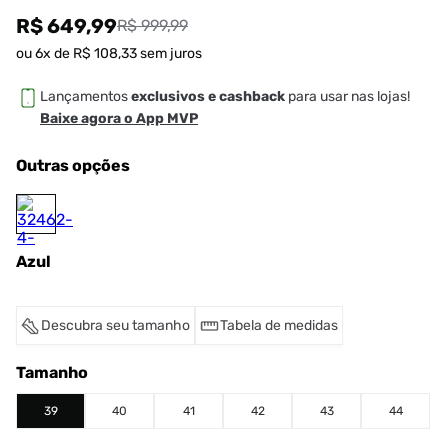
R$ 649,99
R$ 999,99
ou
6
x de
R$
108
,
33
sem juros
Lançamentos
exclusivos e cashback
para usar nas lojas!
Baixe agora o App MVP
Outras opções
Azul
Descubra seu tamanho
Tabela de medidas
Tamanho
39
40
41
42
43
44