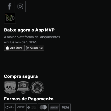
Tipos de entrega
Nossas lojas
Nike Air Max
Roupas
Formas de Pagamento
Termos de uso
adidas Adi2000
Acessórios
Solicite seus dados
Política de privacidade
adidas Campus
Marcas
Regulamento CRM/ CASHBACK
adidas Gazelle
Baixe agora o App MVP
Regulamento Cupom
Nike Shox
A maior plataforma de lançamentos
exclusivos de SNKRS
Compra segura
Formas de Pagamento