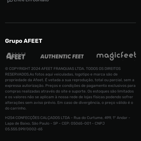
Grupo AFEET
© COPYRIGHT 2024 AFEET FRANQUIAS LTDA. TODOS OS DIREITOS
RESERVADOS.As fotos aqui veiculadas, logotipo e marca são de
propriedade da Afeet. É vetada a sua reprodução, total ou parcial, sem a
expressa autorização. Preços e condições de pagamento exclusivos para
compras realizadas através do site e suporte. Os estoques são limitados
e os valores não se aplicam à nossa rede de lojas físicas podendo sofrer
alterações sem aviso prévio. Em caso de divergência, o preço válido é o
do carrinho.
H2S4 CONFECÇÕES CALÇADOS LTDA - Rua do Curtume, 499, 1° Andar -
Tênis New Balance 550 Masculino
Lapa de Baixo, São Paulo - SP - CEP: 05065-001 - CNPJ
Tamanho:
R$ 799,99
05.555.599/0002-65
R$ 319,99
40