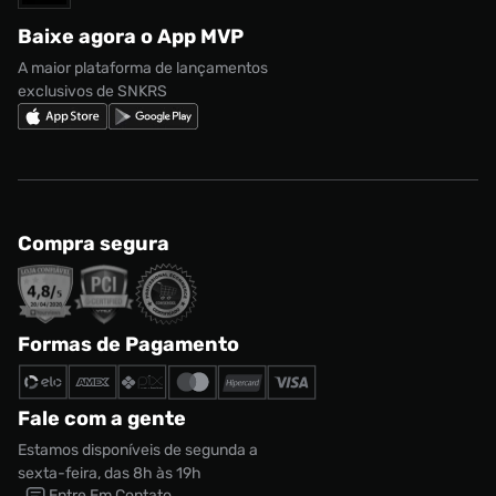
Regulamento CRM/ CASHBACK
adidas Gazelle
Baixe agora o App MVP
Regulamento Cupom
Nike Shox
A maior plataforma de lançamentos
exclusivos de SNKRS
Compra segura
Formas de Pagamento
Fale com a gente
Estamos disponíveis de segunda a
sexta-feira, das 8h às 19h
Entre Em Contato