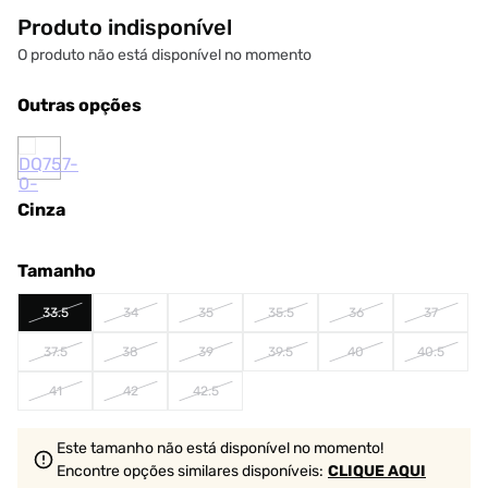
Produto indisponível
O produto não está disponível no momento
Outras opções
Cinza
Tamanho
33.5
34
35
35.5
36
37
37.5
38
39
39.5
40
40.5
41
42
42.5
Este tamanho não está disponível no momento!
Encontre opções similares
disponíveis
:
CLIQUE AQUI