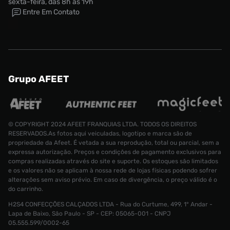
sexta-feira, das 8h às 19h
Entre Em Contato
Grupo AFEET
© COPYRIGHT 2024 AFEET FRANQUIAS LTDA. TODOS OS DIREITOS
RESERVADOS.As fotos aqui veiculadas, logotipo e marca são de
propriedade da Afeet. É vetada a sua reprodução, total ou parcial, sem a
expressa autorização. Preços e condições de pagamento exclusivos para
compras realizadas através do site e suporte. Os estoques são limitados
e os valores não se aplicam à nossa rede de lojas físicas podendo sofrer
alterações sem aviso prévio. Em caso de divergência, o preço válido é o
do carrinho.
H2S4 CONFECÇÕES CALÇADOS LTDA - Rua do Curtume, 499, 1° Andar -
Tênis Nike Air Force 1 ´07 ESS Feminino
Lapa de Baixo, São Paulo - SP - CEP: 05065-001 - CNPJ
Tamanho:
R$ 799,99
05.555.599/0002-65