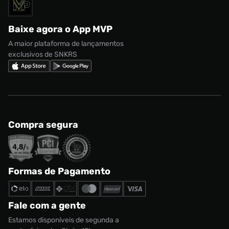
Solicite seus dados
Política de privacidade
adidas Campus
Marcas
Regulamento CRM/ CASHBACK
adidas Gazelle
Baixe agora o App MVP
Regulamento Cupom
Nike Shox
A maior plataforma de lançamentos
exclusivos de SNKRS
Compra segura
Formas de Pagamento
Fale com a gente
Estamos disponíveis de segunda a