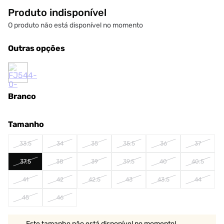
Produto indisponível
O produto não está disponível no momento
Outras opções
Branco
Tamanho
33.5
34
35
35.5
36
37
37.5
38
39
39.5
40
40.5
41
42
42.5
43
43.5
44
45
46
Este tamanho não está disponível no momento!