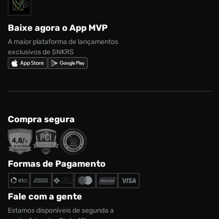
Solicite seus dados
Política de privacidade
adidas Campus
Marcas
Regulamento CRM/ CASHBACK
adidas Gazelle
Baixe agora o App MVP
Regulamento Cupom
Nike Shox
A maior plataforma de lançamentos
exclusivos de SNKRS
Compra segura
Formas de Pagamento
Fale com a gente
Estamos disponíveis de segunda a