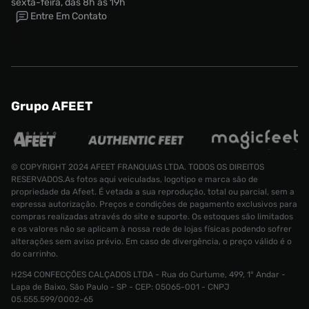
sexta-feira, das 8h às 19h
Entre Em Contato
Grupo AFEET
© COPYRIGHT 2024 AFEET FRANQUIAS LTDA. TODOS OS DIREITOS
RESERVADOS.As fotos aqui veiculadas, logotipo e marca são de
propriedade da Afeet. É vetada a sua reprodução, total ou parcial, sem a
expressa autorização. Preços e condições de pagamento exclusivos para
compras realizadas através do site e suporte. Os estoques são limitados
e os valores não se aplicam à nossa rede de lojas físicas podendo sofrer
alterações sem aviso prévio. Em caso de divergência, o preço válido é o
do carrinho.
H2S4 CONFECÇÕES CALÇADOS LTDA - Rua do Curtume, 499, 1° Andar -
Tênis Nike Air Force 1 ´07 Se Feminino
Lapa de Baixo, São Paulo - SP - CEP: 05065-001 - CNPJ
Tamanho:
R$ 899,99
05.555.599/0002-65