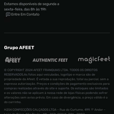
Estamos disponíveis de segunda a
sexta-feira, das 8h às 19h
Entre Em Contato
Grupo AFEET
© COPYRIGHT 2024 AFEET FRANQUIAS LTDA. TODOS OS DIREITOS
RESERVADOS.As fotos aqui veiculadas, logotipo e marca são de
propriedade da Afeet. É vetada a sua reprodução, total ou parcial, sem a
expressa autorização. Preços e condições de pagamento exclusivos para
compras realizadas através do site e suporte. Os estoques são limitados
e os valores não se aplicam à nossa rede de lojas físicas podendo sofrer
alterações sem aviso prévio. Em caso de divergência, o preço válido é o
do carrinho.
H2S4 CONFECÇÕES CALÇADOS LTDA - Rua do Curtume, 499, 1° Andar -
Tênis Nike Air Force 1 LV8 5 Bg Infantil