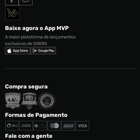
Formas de Pagamento
Termos de uso
adidas Adi2000
Acessórios
Solicite seus dados
Política de privacidade
adidas Campus
Marcas
Regulamento CRM/ CASHBACK
adidas Gazelle
Baixe agora o App MVP
Regulamento Cupom
Nike Shox
A maior plataforma de lançamentos
exclusivos de SNKRS
Compra segura
Formas de Pagamento
Fale com a gente