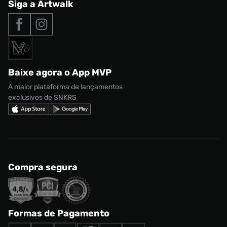
Central de Relacionamento
Siga a Artwalk
Seja um franqueado
adidas Samba
Outlet
Tipos de entrega
Nossas lojas
Nike Air Max
Roupas
Formas de Pagamento
Termos de uso
adidas Adi2000
Acessórios
Solicite seus dados
Política de privacidade
adidas Campus
Marcas
Regulamento CRM/ CASHBACK
adidas Gazelle
Baixe agora o App MVP
Regulamento Cupom
Nike Shox
A maior plataforma de lançamentos
exclusivos de SNKRS
Compra segura
Formas de Pagamento