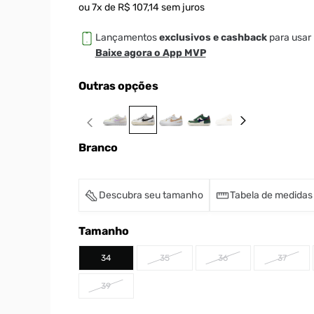
ou
7
x de
R$
107
,
14
sem juros
Lançamentos
exclusivos e cashback
para usar 
Baixe agora o App MVP
Outras opções
Branco
Descubra seu tamanho
Tabela de medidas
Tamanho
34
35
36
37
39