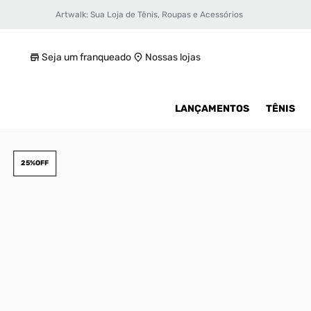
Artwalk: Sua Loja de Tênis, Roupas e Acessórios
Tênis Nike Air Force 1 Shadow Feminino
R$ 749,99
Seja um franqueado
Nossas lojas
LANÇAMENTOS
TÊNIS
25%
OFF