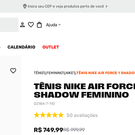
Insira seu CEP e veja produtos perto de você
ADICIONAR AO CARRINHO
Ajuda
S
CALENDÁRIO
OUTLET
TÊNIS
FEMININO
NIKE
TÊNIS NIKE AIR FORCE 1 SHADO
TÊNIS NIKE AIR FORCE
SHADOW FEMININO
DZ184-7-110
50
avaliações
R$ 749,99
R$ 999,99