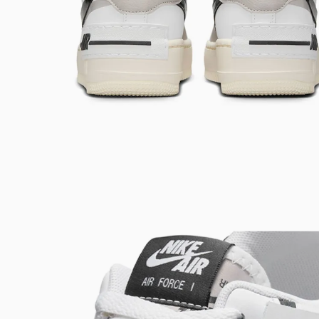
Bem-Vindo à artwalk
Para ter uma melhor experiência de compra, insira seu CEP
e veja a seleção de produtos disponíveis para sua região