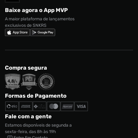
Regulamento CRM/ CASHBACK
adidas Gazelle
Baixe agora o App MVP
Regulamento Cupom
Nike Shox
A maior plataforma de lançamentos
exclusivos de SNKRS
Compra segura
Formas de Pagamento
Tênis Nike Air Force 1 Shadow Feminino
R$ 999,99
R$ 749,99
Tamanho:
34
Fale com a gente
CONTINUAR COMPRANDO
Estamos disponíveis de segunda a
ADICIONAR AO CARRINHO
sexta-feira, das 8h às 19h
Entre Em Contato