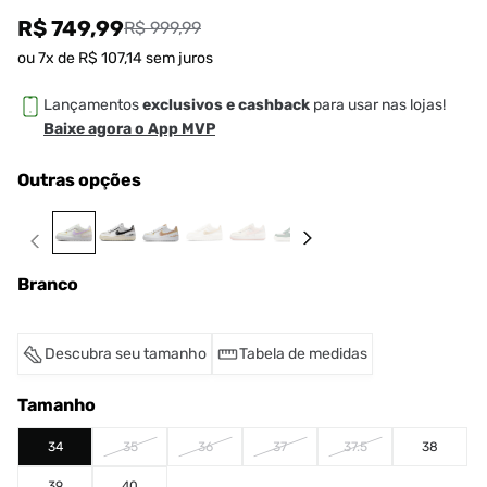
R$ 749,99
R$ 999,99
ou
7
x de
R$
107
,
14
sem juros
Lançamentos
exclusivos e cashback
para usar nas lojas!
Baixe agora o App MVP
Outras opções
Branco
Descubra seu tamanho
Tabela de medidas
Tamanho
34
35
36
37
37.5
38
39
40