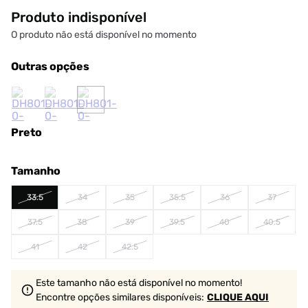
Produto indisponível
O produto não está disponível no momento
Outras opções
Preto
Tamanho
33.5
34
35
35.5
36
37
37.5
38
39
39.5
40
40.5
41
42
42.5
Este tamanho não está disponível no momento!
Encontre opções similares
disponíveis
:
CLIQUE AQUI