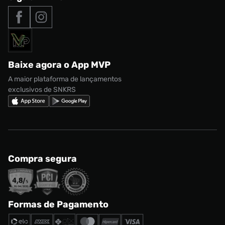
Tipos de entrega
Nossas lojas
Nike Air Max
Roupas
Formas de Pagamento
Termos de uso
adidas Adi2000
Acessórios
Solicite seus dados
Política de privacidade
adidas Campus
Marcas
Regulamento CRM/ CASHBACK
adidas Gazelle
Baixe agora o App MVP
Regulamento Cupom
Nike Shox
A maior plataforma de lançamentos
exclusivos de SNKRS
Compra segura
Formas de Pagamento