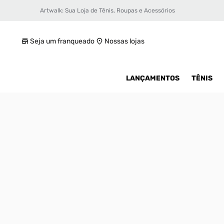
Artwalk: Sua Loja de Tênis, Roupas e Acessórios
Tênis Nike Air Max 90 Feminino
R$ 799,99
Seja um franqueado
Nossas lojas
LANÇAMENTOS
TÊNIS