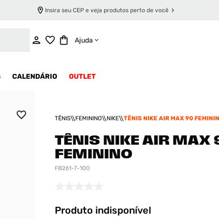
Insira seu CEP e veja produtos perto de você
INDISPONÍVEL
Ajuda
S
CALENDÁRIO
OUTLET
TÊNIS
FEMININO
NIKE
TÊNIS NIKE AIR MAX 90 FEMINI
TÊNIS NIKE AIR MAX 
FEMININO
FB261-7-100
Produto indisponível