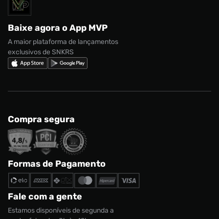
Solicite seus dados
Política de privacidade
adidas Campus
Marcas
Regulamento CRM/ CASHBACK
adidas Gazelle
Baixe agora o App MVP
Regulamento Cupom
Nike Shox
A maior plataforma de lançamentos
exclusivos de SNKRS
Compra segura
Formas de Pagamento
Fale com a gente
Estamos disponíveis de segunda a