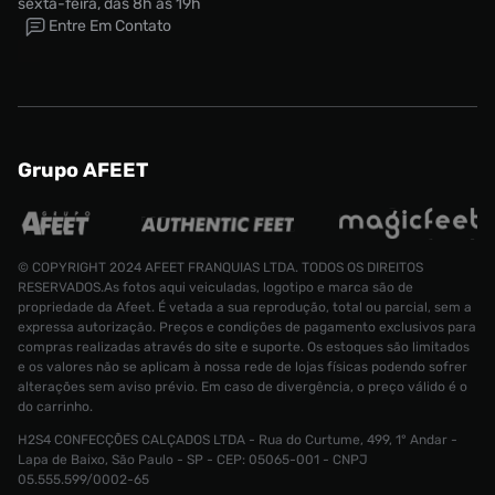
sexta-feira, das 8h às 19h
Entre Em Contato
Grupo AFEET
© COPYRIGHT 2024 AFEET FRANQUIAS LTDA. TODOS OS DIREITOS
RESERVADOS.As fotos aqui veiculadas, logotipo e marca são de
propriedade da Afeet. É vetada a sua reprodução, total ou parcial, sem a
expressa autorização. Preços e condições de pagamento exclusivos para
compras realizadas através do site e suporte. Os estoques são limitados
e os valores não se aplicam à nossa rede de lojas físicas podendo sofrer
alterações sem aviso prévio. Em caso de divergência, o preço válido é o
do carrinho.
H2S4 CONFECÇÕES CALÇADOS LTDA - Rua do Curtume, 499, 1° Andar -
Tênis Nike Court Vision LO BE Feminino
Lapa de Baixo, São Paulo - SP - CEP: 05065-001 - CNPJ
Tamanho:
R$ 499,99
05.555.599/0002-65