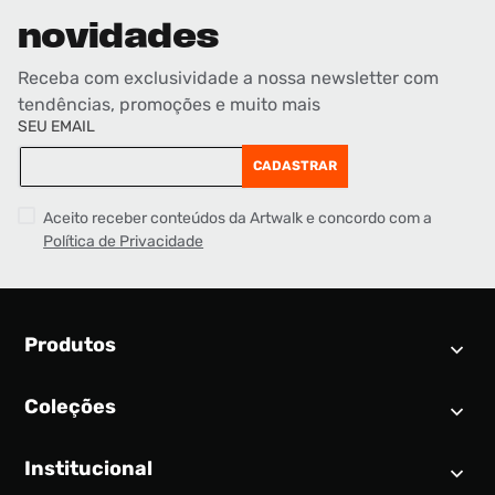
novidades
Receba com exclusividade a nossa newsletter com
tendências, promoções e muito mais
SEU EMAIL
CADASTRAR
Aceito receber conteúdos da Artwalk e concordo com a
Política de Privacidade
Produtos
Coleções
Calendário SNEAKER
Novidades
Institucional
Air Jordan 1
Tênis