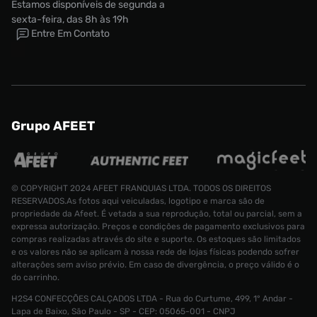
Estamos disponíveis de segunda a
sexta-feira, das 8h às 19h
Entre Em Contato
Grupo AFEET
© COPYRIGHT 2024 AFEET FRANQUIAS LTDA. TODOS OS DIREITOS
RESERVADOS.As fotos aqui veiculadas, logotipo e marca são de
propriedade da Afeet. É vetada a sua reprodução, total ou parcial, sem a
expressa autorização. Preços e condições de pagamento exclusivos para
Tênis Nike Dunk Low Feminino
compras realizadas através do site e suporte. Os estoques são limitados
R$ 999,99
e os valores não se aplicam à nossa rede de lojas físicas podendo sofrer
R$ 699,99
Tamanho:
34
alterações sem aviso prévio. Em caso de divergência, o preço válido é o
do carrinho.
CONTINUAR COMPRANDO
INDISPONÍVEL
H2S4 CONFECÇÕES CALÇADOS LTDA - Rua do Curtume, 499, 1° Andar -
Lapa de Baixo, São Paulo - SP - CEP: 05065-001 - CNPJ