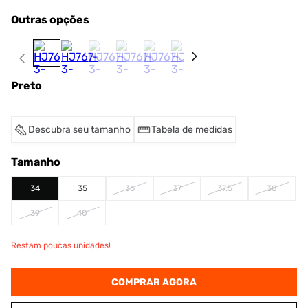
Outras opções
Preto
Descubra seu tamanho
Tabela de medidas
Tamanho
34
35
36
37
37.5
38
39
40
Restam poucas unidades!
COMPRAR AGORA