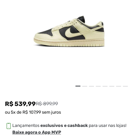
R$ 539,99
R$ 899,99
ou
5
x de
R$
107
,
99
sem juros
Lançamentos
exclusivos e cashback
para usar nas lojas!
Baixe agora o App MVP