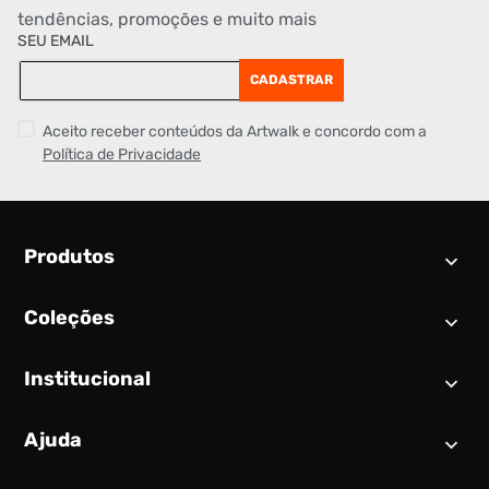
tendências, promoções e muito mais
SEU EMAIL
CADASTRAR
Aceito receber conteúdos da Artwalk e concordo com a
Política de Privacidade
Produtos
Coleções
Calendário SNEAKER
Novidades
Institucional
Air Jordan 1
Tênis
Nike Dunk
Tênis masculino
Ajuda
Quem somos
Nike Air Force 1
Tênis feminino
Trabalhe conosco
New Balance 9060
Produtos Exclusivos