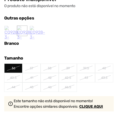
O produto não está disponível no momento
Outras opções
Branco
Tamanho
36
37
38
39
39.5
40
40.5
41
42
42.5
43
43.5
44
45
46
46.5
Este tamanho não está disponível no momento!
Encontre opções similares
disponíveis
:
CLIQUE AQUI