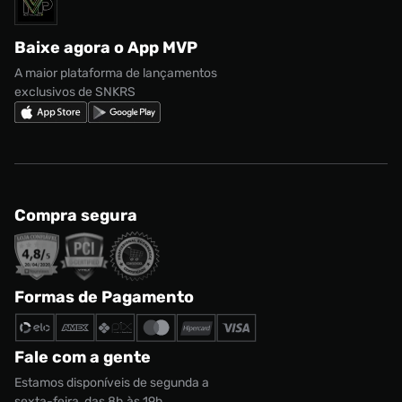
Solicite seus dados
Política de privacidade
adidas Campus
Marcas
Regulamento CRM/ CASHBACK
adidas Gazelle
Baixe agora o App MVP
Regulamento Cupom
Nike Shox
A maior plataforma de lançamentos
exclusivos de SNKRS
Compra segura
Formas de Pagamento
Fale com a gente
Estamos disponíveis de segunda a
sexta-feira, das 8h às 19h