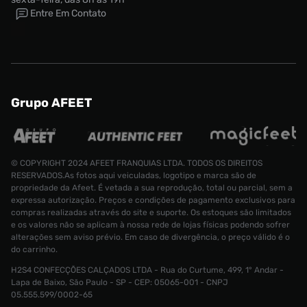
Entre Em Contato
Grupo AFEET
© COPYRIGHT 2024 AFEET FRANQUIAS LTDA. TODOS OS DIREITOS
RESERVADOS.As fotos aqui veiculadas, logotipo e marca são de
propriedade da Afeet. É vetada a sua reprodução, total ou parcial, sem a
expressa autorização. Preços e condições de pagamento exclusivos para
compras realizadas através do site e suporte. Os estoques são limitados
e os valores não se aplicam à nossa rede de lojas físicas podendo sofrer
alterações sem aviso prévio. Em caso de divergência, o preço válido é o
do carrinho.
H2S4 CONFECÇÕES CALÇADOS LTDA - Rua do Curtume, 499, 1° Andar -
Lapa de Baixo, São Paulo - SP - CEP: 05065-001 - CNPJ
Tênis Nike Lebron XVIII
R$ 1299,99
05.555.599/0002-65
R$ 499,99
Tamanho:
36