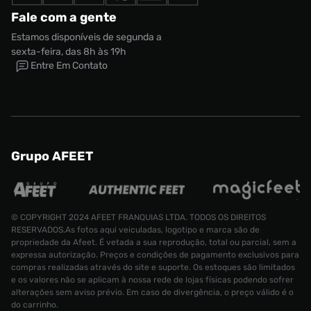
Fale com a gente
Estamos disponíveis de segunda a
sexta-feira, das 8h às 19h
Entre Em Contato
Grupo AFEET
© COPYRIGHT 2024 AFEET FRANQUIAS LTDA. TODOS OS DIREITOS
RESERVADOS.As fotos aqui veiculadas, logotipo e marca são de
Tênis Nike P-6000 Feminino
propriedade da Afeet. É vetada a sua reprodução, total ou parcial, sem a
R$ 899,99
Tamanho:
34
expressa autorização. Preços e condições de pagamento exclusivos para
compras realizadas através do site e suporte. Os estoques são limitados
e os valores não se aplicam à nossa rede de lojas físicas podendo sofrer
CONTINUAR COMPRANDO
ADICIONAR AO CARRINHO
alterações sem aviso prévio. Em caso de divergência, o preço válido é o
do carrinho.