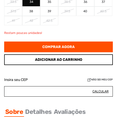
33.5
34
35
35.5
36
37
37.5
38
39
39.5
40
40.5
41
42
42.5
Restam poucas unidades!
COMPRAR AGORA
ADICIONAR AO CARRINHO
Insira seu CEP
NÃO SEI MEU CEP
CALCULAR
Sobre
Detalhes
Avaliações