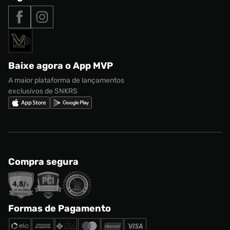
Tipos de entrega
Nossas lojas
Nike Air Max
Roupas
Formas de Pagamento
Termos de uso
adidas Adi2000
Acessórios
Solicite seus dados
Política de privacidade
adidas Campus
Marcas
Regulamento CRM/ CASHBACK
adidas Gazelle
Baixe agora o App MVP
Regulamento Cupom
Nike Shox
A maior plataforma de lançamentos
exclusivos de SNKRS
Compra segura
Formas de Pagamento