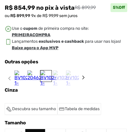
R$ 854,99
no pix
à vista
R$ 899,99
5
%Off
ou
R$
899
,
99
9
x de
R$
99
,
99
sem juros
Use o
cupom
de primeira compra no site:
PRIMEIRACOMPRA
Lançamentos
exclusivos e cashback
para usar nas lojas!
Baixe agora o App MVP
Outras opções
Cinza
Descubra seu tamanho
Tabela de medidas
Tamanho