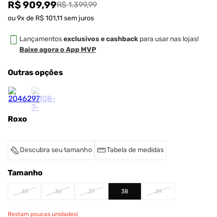
R$ 909,99
R$ 1.399,99
ou
9
x de
R$
101
,
11
sem juros
Lançamentos
exclusivos e cashback
para usar nas lojas!
Baixe agora o App MVP
Outras opções
Roxo
Descubra seu tamanho
Tabela de medidas
Tamanho
35
36
37
38
39
Restam poucas unidades!