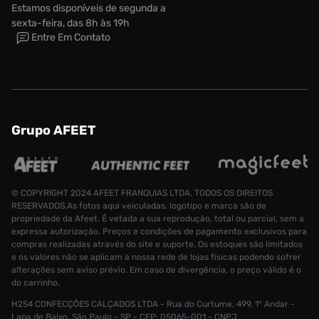
Estamos disponíveis de segunda a
sexta-feira, das 8h às 19h
Entre Em Contato
Grupo AFEET
© COPYRIGHT 2024 AFEET FRANQUIAS LTDA. TODOS OS DIREITOS
RESERVADOS.As fotos aqui veiculadas, logotipo e marca são de
propriedade da Afeet. É vetada a sua reprodução, total ou parcial, sem a
expressa autorização. Preços e condições de pagamento exclusivos para
Tênis Nike Shox Tl Feminino
R$ 1399,99
compras realizadas através do site e suporte. Os estoques são limitados
R$ 909,99
Tamanho:
38
e os valores não se aplicam à nossa rede de lojas físicas podendo sofrer
alterações sem aviso prévio. Em caso de divergência, o preço válido é o
do carrinho.
CONTINUAR COMPRANDO
ADICIONAR AO CARRINHO
H2S4 CONFECÇÕES CALÇADOS LTDA - Rua do Curtume, 499, 1° Andar -
Lapa de Baixo, São Paulo - SP - CEP: 05065-001 - CNPJ