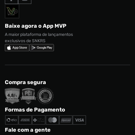
Formas de Pagamento
Termos de uso
adidas Adi2000
Acessórios
Solicite seus dados
Política de privacidade
adidas Campus
Marcas
Regulamento CRM/ CASHBACK
adidas Gazelle
Baixe agora o App MVP
Regulamento Cupom
Nike Shox
A maior plataforma de lançamentos
exclusivos de SNKRS
Compra segura
Formas de Pagamento
Fale com a gente