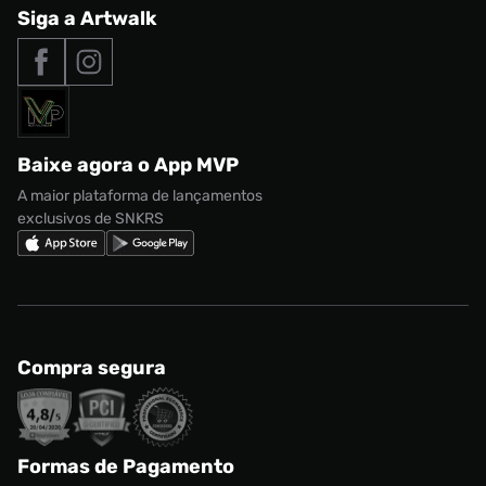
Central de Relacionamento
Siga a Artwalk
Seja um franqueado
adidas Samba
Outlet
Tipos de entrega
Nossas lojas
Nike Air Max
Roupas
Formas de Pagamento
Termos de uso
adidas Adi2000
Acessórios
Solicite seus dados
Política de privacidade
adidas Campus
Marcas
Regulamento CRM/ CASHBACK
adidas Gazelle
Baixe agora o App MVP
Regulamento Cupom
Nike Shox
A maior plataforma de lançamentos
exclusivos de SNKRS
Compra segura
Formas de Pagamento