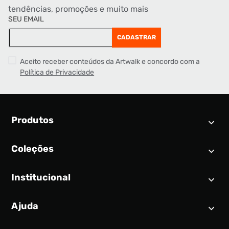
tendências, promoções e muito mais
SEU EMAIL
CADASTRAR
Aceito receber conteúdos da Artwalk e concordo com a
Política de Privacidade
Produtos
Coleções
Calendário SNEAKER
Novidades
Institucional
Air Jordan 1
Tênis
Nike Dunk
Tênis masculino
Ajuda
Quem somos
Nike Air Force 1
Tênis feminino
Trabalhe conosco
New Balance 9060
Produtos Exclusivos