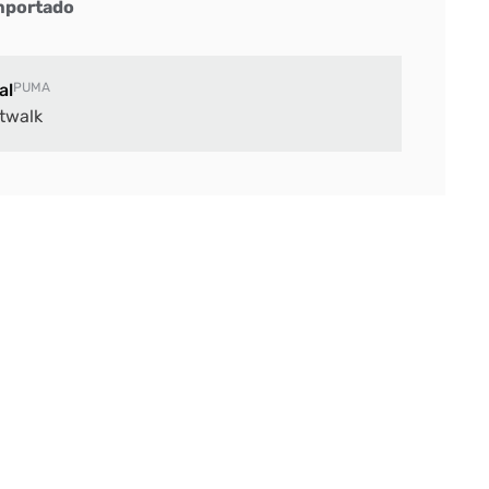
importado
al
PUMA
twalk