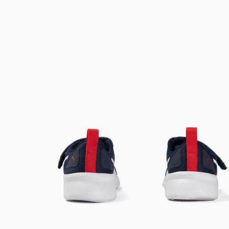
Bem-Vindo à artwalk
Para ter uma melhor experiência de compra, insira seu CEP
e veja a seleção de produtos disponíveis para sua região