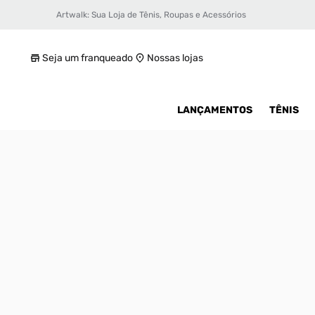
Artwalk: Sua Loja de Tênis, Roupas e Acessórios
Tênis Puma Flyer Runner TDV BDP Infantil
R$ 89,99
Seja um franqueado
Nossas lojas
LANÇAMENTOS
TÊNIS