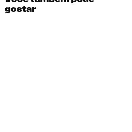
Você também pode
gostar