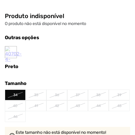
Produto indisponível
O produto não está disponível no momento
Outras opções
Preto
Tamanho
34
35
36
37
38
39
40
41
42
43
44
45
46
Este tamanho não está disponível no momento!