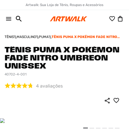
Artwalk: Sua Loja de Tênis, Roupas e Acessórios
TÊNIS
MASCULINO
PUMA
TÊNIS PUMA X POKÉMON FADE NITRO
UMBREON UNISSEX
TÊNIS PUMA X POKÉMON
FADE NITRO UMBREON
UNISSEX
40702-4-001
4
avaliações