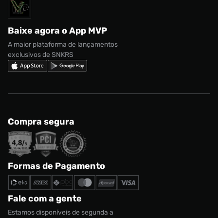
Solicite seus dados
Política de privacidade
adidas Campus
Marcas
Regulamento CRM/ CASHBACK
adidas Gazelle
Baixe agora o App MVP
Regulamento Cupom
Nike Shox
A maior plataforma de lançamentos
exclusivos de SNKRS
Compra segura
Formas de Pagamento
Fale com a gente
Estamos disponíveis de segunda a