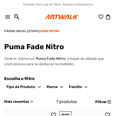
Artwalk: Sua Loja de Tênis, Roupas e Acessórios
PUMA
FADE NITRO
Puma Fade Nitro
Fade in. Stand out
.
Puma Fade Nitro
, o toque de atitude que
você precisa para se destacar na multidão.
Escolha o filtro
Tipo de Produto
Marca
Família
7
produtos
Mais recentes
Filtrar
50%
OFF