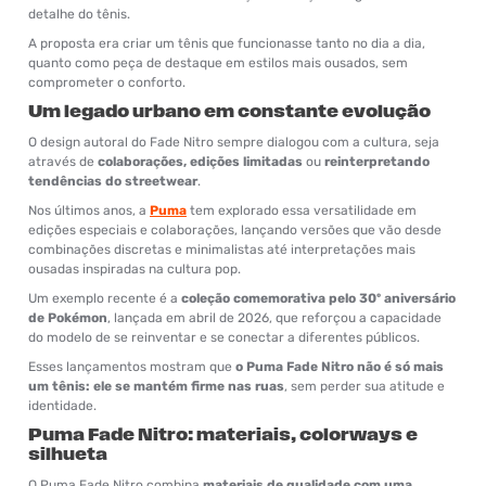
detalhe do tênis.
A proposta era criar um tênis que funcionasse tanto no dia a dia,
quanto como peça de destaque em estilos mais ousados, sem
comprometer o conforto.
Um legado urbano em constante evolução
O design autoral do Fade Nitro sempre dialogou com a cultura, seja
através de
colaborações, edições limitadas
ou
reinterpretando
tendências do streetwear
.
Nos últimos anos, a
Puma
tem explorado essa versatilidade em
edições especiais e colaborações, lançando versões que vão desde
combinações discretas e minimalistas até interpretações mais
ousadas inspiradas na cultura pop.
Um exemplo recente é a
coleção comemorativa pelo 30º aniversário
de Pokémon
, lançada em abril de 2026, que reforçou a capacidade
do modelo de se reinventar e se conectar a diferentes públicos.
Esses lançamentos mostram que
o Puma Fade Nitro não é só mais
um tênis: ele se mantém firme nas ruas
, sem perder sua atitude e
identidade.
Puma Fade Nitro: materiais, colorways e
silhueta
O Puma Fade Nitro combina
materiais de qualidade com uma