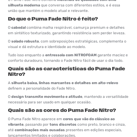
silhueta moderna
que conversa com diferentes estilos, e é essa
união que mantém o modelo atual e relevante.
Do que o Puma Fade Nitro é feito?
O
cabedal
combina malha respirável, camurça premium e detalhes
em sintético texturizado, garantindo resistência sem perder leveza.
O
solado robusto
, com sobreposições estratégicas, complementa o
visual e dá estrutura e identidade ao modelo.
Tudo isso enquanto a
entressola com NITROFOAM
garante maciez e
conforto duradouro, tornando o Fade Nitro fácil de usar o dia todo.
Quais são as características do Puma Fade
Nitro?
A
silhueta baixa, linhas marcantes e detalhes em alto-relevo
definem a personalidade do Fade Nitro.
O
design transmite movimento e atitude
, mantendo a versatilidade
necessária para ser usado em qualquer ocasião.
Quais são as cores do Puma Fade Nitro?
O Puma Fade Nitro aparece em
cores que vão do clássico ao
vibrante
, passando por
tons discretos
como preto, branco e cinza,
até
combinações mais ousadas
presentes em edições especiais,
lançamentos limitados e colaborações.