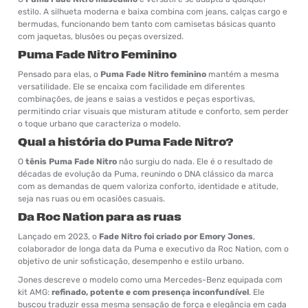
estilo. A silhueta moderna e baixa combina com jeans, calças cargo e
bermudas, funcionando bem tanto com camisetas básicas quanto
com jaquetas, blusões ou peças oversized.
Puma Fade Nitro Feminino
Pensado para elas, o
Puma Fade Nitro feminino
mantém a mesma
versatilidade. Ele se encaixa com facilidade em diferentes
combinações, de jeans e saias a vestidos e peças esportivas,
permitindo criar visuais que misturam atitude e conforto, sem perder
o toque urbano que caracteriza o modelo.
Qual a história do Puma Fade Nitro?
O
tênis Puma Fade Nitro
não surgiu do nada. Ele é o resultado de
décadas de evolução da Puma, reunindo o DNA clássico da marca
com as demandas de quem valoriza conforto, identidade e atitude,
seja nas ruas ou em ocasiões casuais.
Da Roc Nation para as ruas
Lançado em 2023, o
Fade Nitro
foi criado por Emory Jones
,
colaborador de longa data da Puma e executivo da Roc Nation, com o
objetivo de unir sofisticação, desempenho e estilo urbano.
Jones descreve o modelo como uma Mercedes-Benz equipada com
kit AMG:
refinado, potente e com presença inconfundível
. Ele
buscou traduzir essa mesma sensação de força e elegância em cada