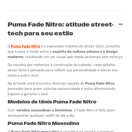
Puma Fade Nitro: atitude street-
tech para seu estilo
O
Puma Fade Nitro
é a expressão máxima do street-tech, conceito
que traduz a fusão entre o
espírito da cultura urbana e o design
moderno
, resultando em um visual que impõe presença sem esforço.
Da escolha dos materiais à construção do cabedal, cada detalhe
desse tênis é pensado para refletir sua personalidade e elevar seu
estilo a outro nível.
Na Artwalk você encontra diversas opções de
Puma Fade Nitro
,
pensadas para quem valoriza exclusividade e estilo diferenciado.
Explore e garanta o seu!
Modelos de tênis Puma Fade Nitro
Com
versões masculinas e femininas
, o Fade Nitro é feito para
acompanhar qualquer outfit do dia a dia.
Puma Fade Nitro Masculino
O
Puma Fade Nitro masculino
é versátil e se adapta a qualquer