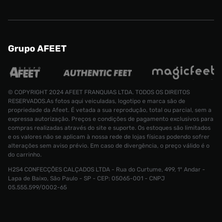
Grupo AFEET
© COPYRIGHT 2024 AFEET FRANQUIAS LTDA. TODOS OS DIREITOS
RESERVADOS.As fotos aqui veiculadas, logotipo e marca são de
propriedade da Afeet. É vetada a sua reprodução, total ou parcial, sem a
expressa autorização. Preços e condições de pagamento exclusivos para
compras realizadas através do site e suporte. Os estoques são limitados
e os valores não se aplicam à nossa rede de lojas físicas podendo sofrer
alterações sem aviso prévio. Em caso de divergência, o preço válido é o
do carrinho.
H2S4 CONFECÇÕES CALÇADOS LTDA - Rua do Curtume, 499, 1° Andar -
Lapa de Baixo, São Paulo - SP - CEP: 05065-001 - CNPJ
Tênis Puma X-Ray Ac Infantil
05.555.599/0002-65
R$ 280
Tamanho:
21
CONTINUAR COMPRANDO
INDISPONÍVEL