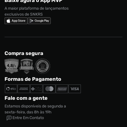
Baixe agora o App MVP
Regulamento Cupom
Nike Shox
A maior plataforma de lançamentos
exclusivos de SNKRS
Compra segura
Formas de Pagamento
Fale com a gente
Estamos disponíveis de segunda a
sexta-feira, das 8h às 19h
Entre Em Contato