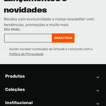
novidades
Receba com exclusividade a nossa newsletter com
tendências, promoções e muito mais
SEU EMAIL
CADASTRAR
Aceito receber conteúdos da Artwalk e concordo com a
Política de Privacidade
Produtos
Coleções
Calendário SNEAKER
Novidades
Institucional
Air Jordan 1
Tênis