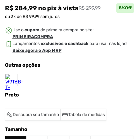
R$ 284,99
no pix
à vista
R$ 299,99
5
%Off
ou
3
x de
R$
99
,
99
sem juros
Use o
cupom
de primeira compra no site:
PRIMEIRACOMPRA
Lançamentos
exclusivos e cashback
para usar nas lojas!
Baixe agora o App MVP
Outras opções
Preto
Descubra seu tamanho
Tabela de medidas
Tamanho