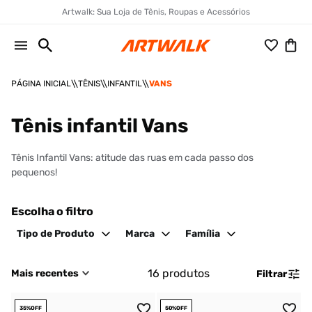
Artwalk: Sua Loja de Tênis, Roupas e Acessórios
TÊNIS
INFANTIL
VANS
Tênis infantil Vans
Tênis Infantil Vans: atitude das ruas em cada passo dos
pequenos!
Escolha o filtro
Tipo de Produto
Marca
Família
16
produtos
Mais recentes
Filtrar
35%
OFF
50%
OFF