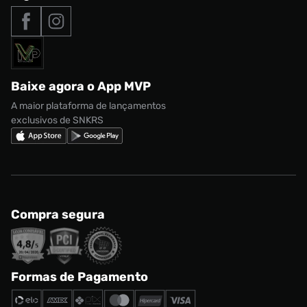
Tipos de entrega
Nossas lojas
Nike Air Max
Roupas
Formas de Pagamento
Termos de uso
adidas Adi2000
Acessórios
Solicite seus dados
Política de privacidade
adidas Campus
Marcas
Regulamento CRM/ CASHBACK
adidas Gazelle
Baixe agora o App MVP
Regulamento Cupom
Nike Shox
A maior plataforma de lançamentos
exclusivos de SNKRS
Compra segura
Formas de Pagamento