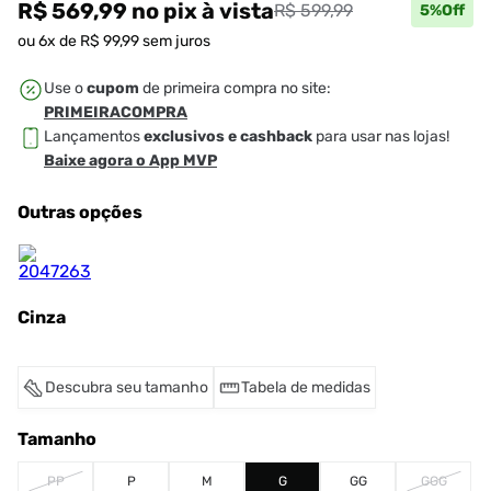
R$ 569,99
no pix
à vista
R$ 599,99
5
%Off
ou
6
x de
R$
99
,
99
sem juros
Use o
cupom
de primeira compra no site:
PRIMEIRACOMPRA
Lançamentos
exclusivos e cashback
para usar nas lojas!
Baixe agora o App MVP
Outras opções
Cinza
Descubra seu tamanho
Tabela de medidas
Tamanho
PP
P
M
G
GG
GGG