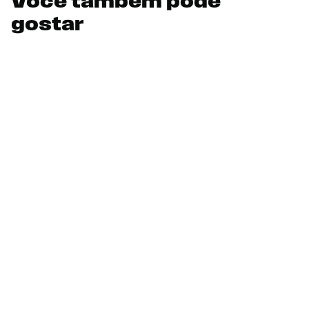
Você também pode
gostar