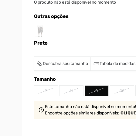
O produto não está disponível no momento
Outras opções
Preto
Descubra seu tamanho
Tabela de medidas
Tamanho
P
M
G
GG
Este tamanho não está disponível no momento!
Encontre opções similares
disponíveis
:
CLIQUE