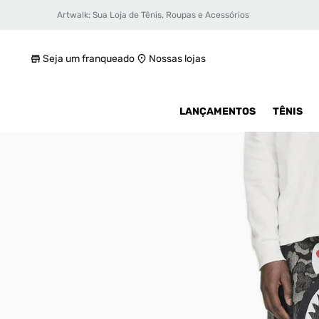
Artwalk: Sua Loja de Tênis, Roupas e Acessórios
Shorts adidas Shark Denim Bape Unissex
R$ 1099,99
Seja um franqueado
Nossas lojas
LANÇAMENTOS
TÊNIS