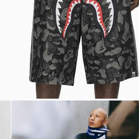
Bem-Vindo à artwalk
Para ter uma melhor experiência de compra, insira seu CEP
e veja a seleção de produtos disponíveis para sua região