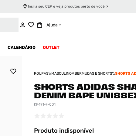
Insira seu CEP e veja produtos perto de você
INDISPONÍVEL
Ajuda
S
CALENDÁRIO
OUTLET
ROUPAS
MASCULINO
BERMUDAS E SHORTS
SHORTS AD
DENIM BAP
SHORTS ADIDAS SH
DENIM BAPE UNISSE
KF491-7-001
Produto indisponível