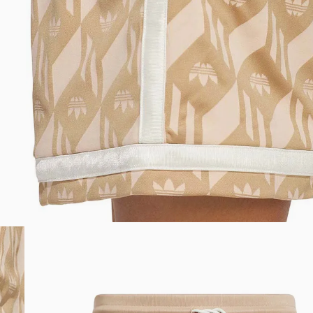
Bem-Vindo à artwalk
Para ter uma melhor experiência de compra, insira seu CEP
e veja a seleção de produtos disponíveis para sua região