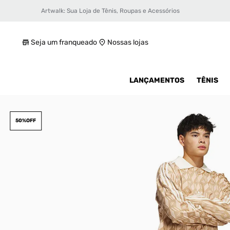
Artwalk: Sua Loja de Tênis, Roupas e Acessórios
Shorts adidas Heritage Unissex
R$ 199,99
Seja um franqueado
Nossas lojas
LANÇAMENTOS
TÊNIS
50%
OFF