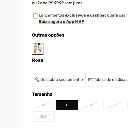
ou
2
x de
R$
99
,
99
sem juros
Lançamentos
exclusivos e cashback
para usar 
Baixe agora o App MVP
Outras opções
Rosa
Descubra seu tamanho
Tabela de medidas
Tamanho
PP
P
M
G
GGG