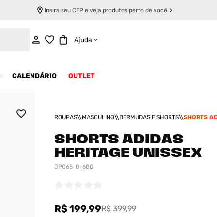
Insira seu CEP e veja produtos perto de você
ADICIONAR AO CARRINHO
Ajuda
S
CALENDÁRIO
OUTLET
ROUPAS
MASCULINO
BERMUDAS E SHORTS
SHORTS A
HERITAGE 
SHORTS ADIDAS
HERITAGE UNISSEX
JP065-0-600
R$ 199,99
R$ 399,99